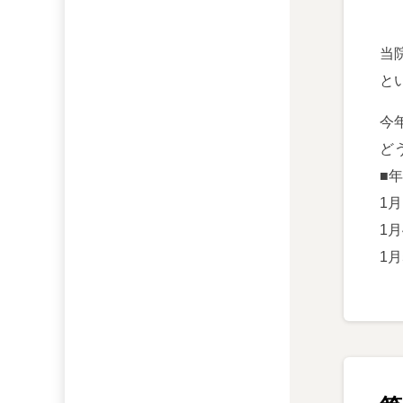
当
と
今
ど
■
1
1
1