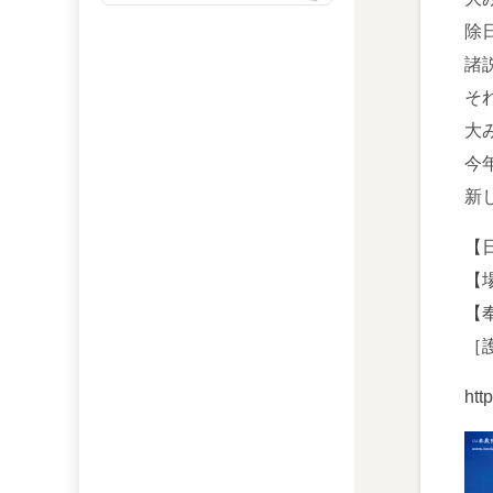
除
諸
そ
大
今
新
【
【
【
［
htt