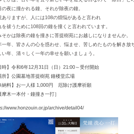
日の夜に撞かれる鐘、それが除夜の鐘。
説ありますが、人には108の煩悩があると言われ
れを祓うために108回の鐘を撞くと言われています。
みそかは除夜の鐘を撞きに菩提樹苑にお越しになりませんか。
年一年、皆さんの心を惑わせ、悩ませ、苦しめたものを解き放
しい年、清々しく一年の幸せを願いましょう。
日時】令和6年12月31日（日）21:00～受付開始
場所】公園墓地菩提樹苑 鐘楼堂広場
奉納料】お一人様 1,000円 厄除け護摩祈願
護摩木一本付・鐘撞き一打］
ps://www.honzouin.or.jp/archive/detail04/