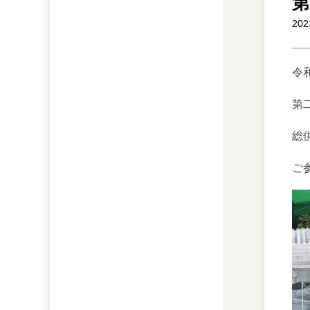
第
20
令
第
総
ご