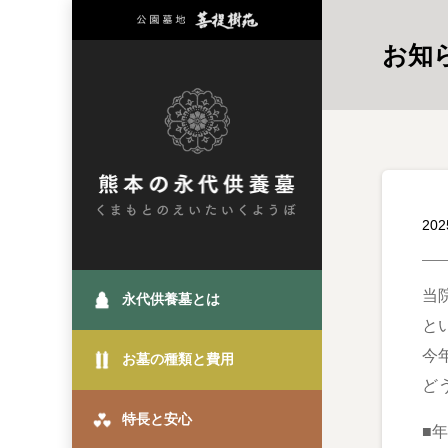
お知
20
当
永代供養墓とは
と
今
お墓の種類と費用
ど
特長と安心
■