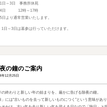
月1日～3日 事務所休苑
月4日 12時～17時
月5日より通常営業いたします。
、1日～3日は墓参は行っていただけます。
夜の鐘のご案内
24年12月25日
年の終わりと新しい年の始まりを、厳かに告げる除夜の鐘。
除」には“古いものを去って新しいものにつく”という意味があり
みそかは、古い年を去り新しい年を迎える日なので「除日」と