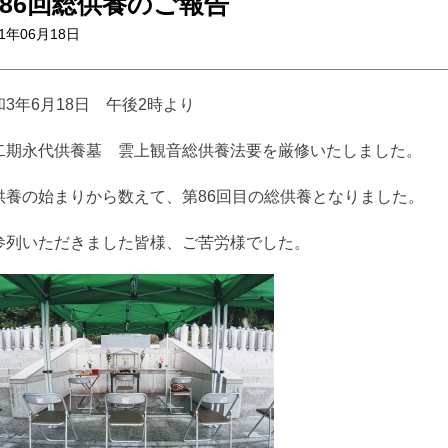
86回総供養のご報告
21年06月18日
和3年6月18日 午後2時より
二期永代供養墓 雲上観音総供養法要を厳修いたしました。
供養の始まりから数えて、第86回目の総供養となりました。
参列いただきました皆様、ご苦労様でした。